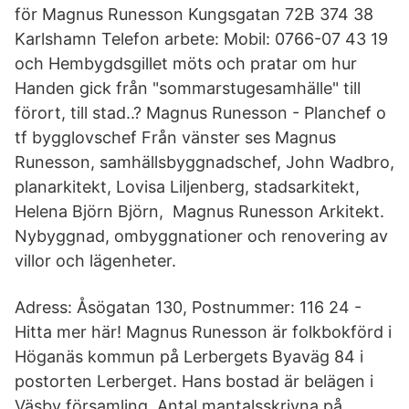
för Magnus Runesson Kungsgatan 72B 374 38
Karlshamn Telefon arbete: Mobil: 0766-07 43 19
och Hembygdsgillet möts och pratar om hur
Handen gick från "sommarstugesamhälle" till
förort, till stad..? Magnus Runesson - Planchef o
tf bygglovschef Från vänster ses Magnus
Runesson, samhällsbyggnadschef, John Wadbro,
planarkitekt, Lovisa Liljenberg, stadsarkitekt,
Helena Björn Björn, Magnus Runesson Arkitekt.
Nybyggnad, ombyggnationer och renovering av
villor och lägenheter.
Adress: Åsögatan 130, Postnummer: 116 24 -
Hitta mer här! Magnus Runesson är folkbokförd i
Höganäs kommun på Lerbergets Byaväg 84 i
postorten Lerberget. Hans bostad är belägen i
Väsby församling. Antal mantalsskrivna på