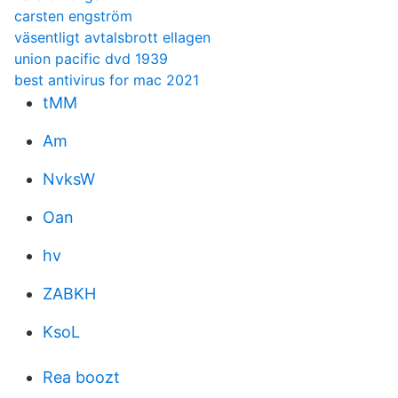
carsten engström
väsentligt avtalsbrott ellagen
union pacific dvd 1939
best antivirus for mac 2021
tMM
Am
NvksW
Oan
hv
ZABKH
KsoL
Rea boozt